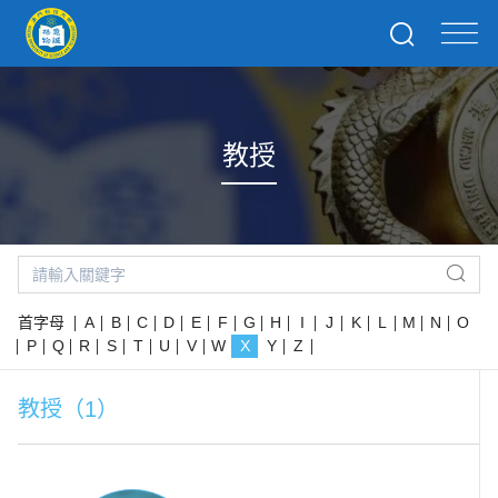
教授
首字母
A
B
C
D
E
F
G
H
I
J
K
L
M
N
O
P
Q
R
S
T
U
V
W
X
Y
Z
教授（1）