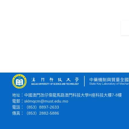
地址：中國澳門氹仔偉龍馬路澳門科技大學H座科技大樓7-8樓
電郵：sklmqcm@must.edu.mo
電話：（853）8897-2633
傳真：（853）2882-5886