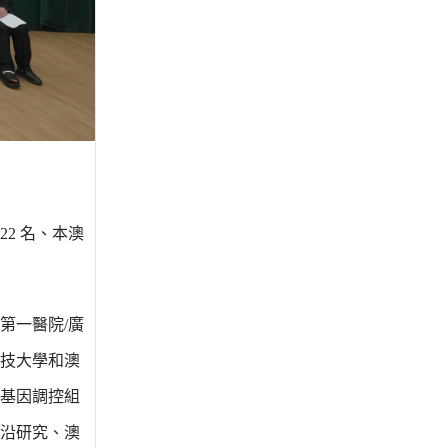
2 名、本澳
第一醫院/廣
技大學和澳
基因調控組
沿研究、澳