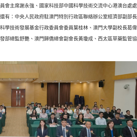
員會主席謝永強、國家科技部中國科學技術交流中心港澳台處處
還有：中央人民政府駐澳門特別行政區聯絡辦公室經濟部副部長
科學技術發展基金行政委員會委員葉桂林、澳門大學副校長葛偉
發部總監舒艷、澳門歸僑總會副會長黃瓊成、西太區草藥監管協