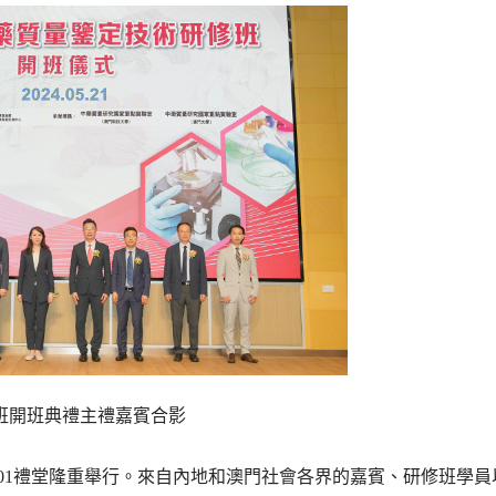
班開班典禮主禮嘉賓合影
N101禮堂隆重舉行。來自內地和澳門社會各界的嘉賓、研修班學