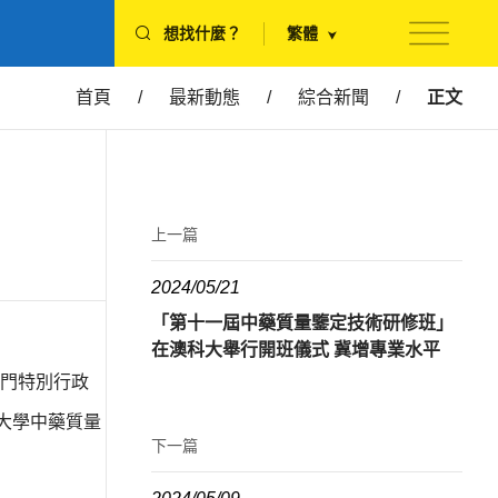
想找什麼？
繁體
首頁
/
最新動態
/
綜合新聞
/
正文
上一篇
2024/05/21
「第十一屆中藥質量鑒定技術研修班」
在澳科大舉行開班儀式 冀增專業水平
門特別行政
門大學中藥質量
下一篇