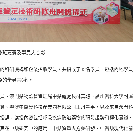
修班嘉賓及學員大合影
科研機構和企業招收學員，共招收了35名學員，包括內地學員2
亞的學員共6名。
員、澳門藥物監督管理局中藥處處長林富聰、廣州醫科大學附屬
慧、粵澳中醫藥科技產業園有限公司王丹董事，以及來自澳門科
授課，講授內容包括呼吸疾病防治藥物的研發趨勢和轉化實踐、
其在中藥研究中的應用、中藥質量與方藥研發、中醫藥現代化前