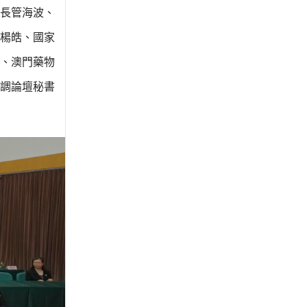
長管海波、
楊皓、國家
、澳門藥物
調論壇秘書