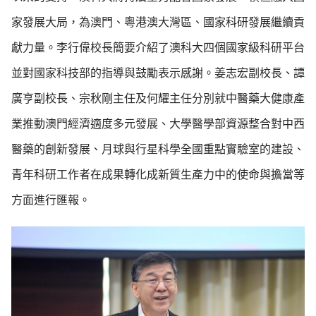
家發展大局，為澳門、粵港澳大灣區、國家科研發展繼續貢
獻力量。李行偉校長簡要介紹了澳科大四個國家級科研平台
並對國家科技部的指導與鼓勵表示感謝。姜志宏副校長、譚
廣亨副校長、宗秋剛主任及何耀主任分別就中醫藥大健康產
業推動澳門經濟適度多元發展、大學醫學部資源整合對中西
醫藥的創新發展、月球與行星科學全國重點實驗室的建設、
青年科研工作者在成果轉化成新質生產力中的使命與擔當等
方面進行匯報。