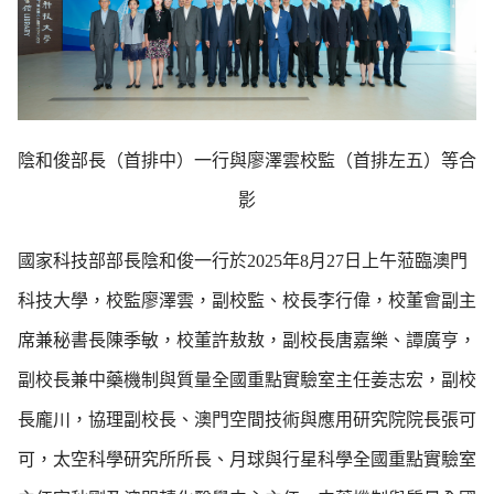
陰和俊部長（首排中）一行與廖澤雲校監（首排左五）等合
影
國家科技部部長陰和俊一行於2025年8月27日上午蒞臨澳門
科技大學，校監廖澤雲，副校監、校長李行偉，校董會副主
席兼秘書長陳季敏，校董許敖敖，副校長唐嘉樂、譚廣亨，
副校長兼中藥機制與質量全國重點實驗室主任姜志宏，副校
長龐川，協理副校長、澳門空間技術與應用研究院院長張可
可，太空科學研究所所長、月球與行星科學全國重點實驗室