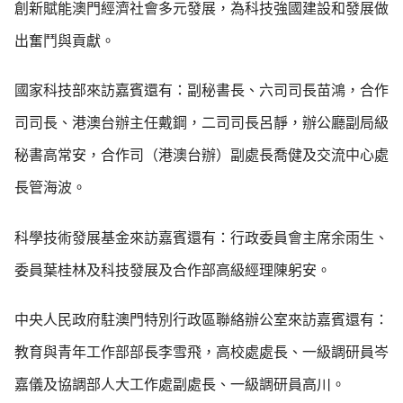
創新賦能澳門經濟社會多元發展，為科技強國建設和發展做
出奮鬥與貢獻。
國家科技部來訪嘉賓還有：副秘書長、六司司長苗鴻，合作
司司長、港澳台辦主任戴鋼，二司司長呂靜，辦公廳副局級
秘書高常安，合作司（港澳台辦）副處長喬健及交流中心處
長管海波。
科學技術發展基金來訪嘉賓還有：行政委員會主席余雨生、
委員葉桂林及科技發展及合作部高級經理陳躬安。
中央人民政府駐澳門特別行政區聯絡辦公室來訪嘉賓還有：
教育與青年工作部部長李雪飛，高校處處長、一級調研員岑
嘉儀及協調部人大工作處副處長、一級調研員高川。