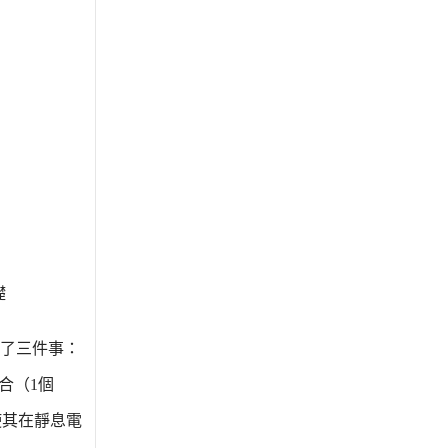
礎
了三件事：
合（1個
使其在靜息電