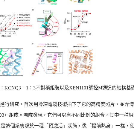
CNQ3 = 1：3不對稱組裝以及XEN1101調控M通道的結構基
進行研究，首次用冷凍電鏡技術拍下了它的高精度照片，並弄清
NQ3）組成。團隊發現，它們可以有不同比例的組合，其中一種組
）；二是這個系統處於一種「預激活」狀態，像「提前熱身」一樣，