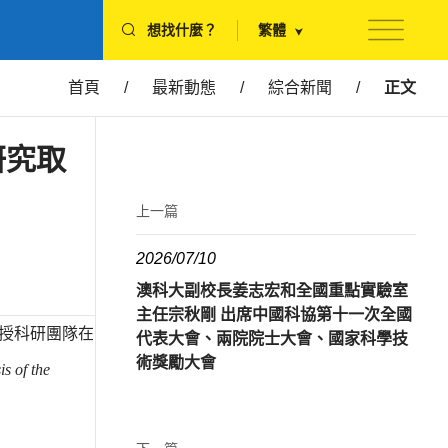
想找什麼？
繁體
首頁
/
最新動態
/
綜合新聞
/
正文
研究取
上一篇
2026/07/10
澳科大副校長姜志宏和全國重點實驗室
主任宗秋剛 出席中國科協第十一次全國
教授科研團隊在
代表大會、兩院院士大會、國家科學技
術獎勵大會
is of the