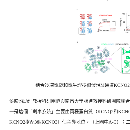
結合冷凍電鏡和電生理技術發現M通道KCNQ2：K
侯盼盼助理教授科研團隊與南昌大學張進教授科研團隊聯合
一是這個「刹車系統」主要由兩種蛋白質（KCNQ2和KC
KCNQ2搭配3個KCNQ3）佔主導地位。（上圖中A-C