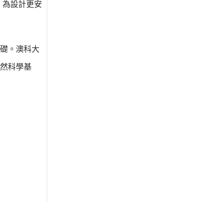
，為設計更安
礎。澳科大
然科學基