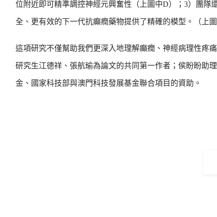
位附近即可精準調控神經元興奮性（上圖中D）；3）團隊還
全、更有效的下一代抗癲癇藥物提供了精確的模型。（上圖
這項研究不僅幫助我們更深入地理解癲癇、神經病理性疼痛
研究生江德祥、張航瑜為論文的共同第一作者；侯盼盼助理
金、國家科技部與澳門科技發展基金聯合項目的資助。