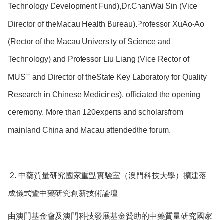
Technology Development Fund),Dr.ChanWai Sin (Vice
Director of theMacau Health Bureau),Professor XuAo-Ao
(Rector of the Macau University of Science and
Technology) and Professor Liu Liang (Vice Rector of
MUST and Director of theState Key Laboratory for Quality
Research in Chinese Medicines), officiated the opening
ceremony. More than 120experts and scholarsfrom
mainland China and Macau attendedthe forum.
2. 中藥質量研究國家重點實驗室（澳門科技大學）擴建落
成儀式暨中藥研究創新技術論壇
由澳門基金會及澳門科技發展基金贊助的中藥質量研究國家